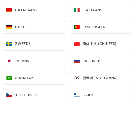
12.80€
CATALAANS
CATALAANS
ITALIAANS
ITALIAANS
Aaruthi
DUITS
DUITS
PORTUGEES
PORTUGEES
Spinazie, spek, gebakken ei, salade
9.40€
简体中文 (CHINEES)
简体中文 (CHINEES)
ZWEEDS
ZWEEDS
Guémené
JAPANS
JAPANS
RUSSISCH
RUSSISCH
Guémené worst, aardappel, Emmentaler kaas,
ouderwetse mosterd
한국어 (KOREAANS)
한국어 (KOREAANS)
ARABISCH
ARABISCH
10.60€
TSJECHISCH
TSJECHISCH
GRIEKS
GRIEKS
Elk extra ingrediënt kost €1,60.