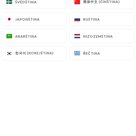
简体中文 (ČÍNŠTINA)
简体中文 (ČÍNŠTINA)
ŠVÉDŠTINA
ŠVÉDŠTINA
JAPONŠTINA
JAPONŠTINA
RUŠTINA
RUŠTINA
Hodnotil uživatel Virginie B.
V
5/5
ARABŠTINA
ARABŠTINA
NIZOZEMŠTINA
NIZOZEMŠTINA
06/07/2026
•
02:06
한국어 (KOREJŠTINA)
한국어 (KOREJŠTINA)
ŘEČTINA
ŘEČTINA
Hodnotil uživatel Olivier R.
O
5/5
parfait
20/06/2026
•
04:17
Hodnotil uživatel Sylvain D.
S
5/5
Crêpes vraiment excellentes
16/06/2026
•
04:08