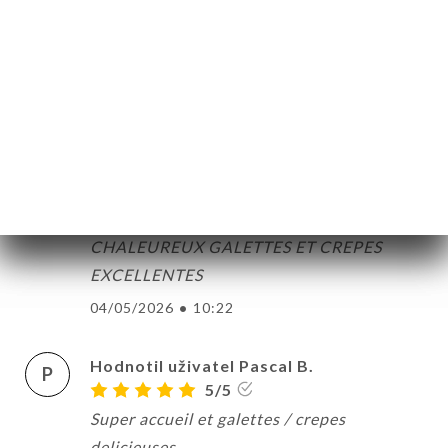
Hodnotil uživatel Brigitte P.
B
5/5
Crêpes genereuses
01/06/2026
•
05:19
Hodnotil uživatel Martine K.
M
5/5
SUPER COMME D'HABITUDE ACCUEIL
CHALEUREUX GALETTES ET CREPES
EXCELLENTES
04/05/2026
•
10:22
Hodnotil uživatel Pascal B.
P
5/5
Super accueil et galettes / crepes
delicieuses.